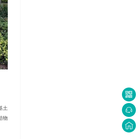
基土
结物