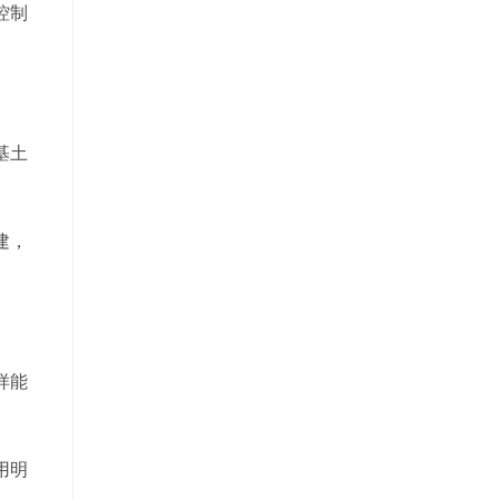
控制
基土
建，
样能
用明