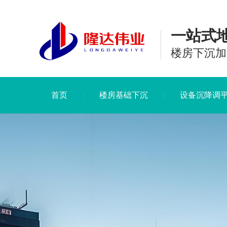
一站式
楼房下沉加
首页
楼房基础下沉
设备沉降调