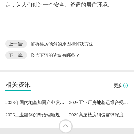
定，为人们创造一个安全、舒适的居住环境。
上一篇:
解析楼房倾斜的原因和解决方法
下一篇:
楼房下沉的迹象有哪些？
相关资讯
更多
2026年国内地基加固产业发展洞察：既有建筑安全与工业需求下山东隆达伟业地基加固技术有限公司成熟案例与服务能力解析
2026工业厂房地基运维合规指南：专业地坪修复服务商的稳定性测评与选型参考
2026工业罐体沉降治理新规范：标准化扶正流程与专业服务体系深度解析
2026高层楼房纠偏需求深度解析：聚焦山东隆达伟业地基加固技术有限公司专业服务能力解读