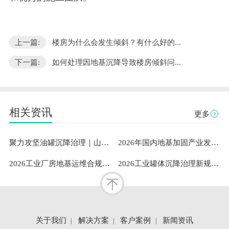
上一篇:
楼房为什么会发生倾斜？有什么好的...
下一篇:
如何处理因地基沉降导致楼房倾斜问...
相关资讯
更多
聚力攻坚油罐沉降治理｜山东隆达伟业助力中石油通辽油库筑牢安全根基
2026年国内地基加固产业发展洞察：既有建筑安全与工业需求下山东隆达伟业地基加固技术有限公司成熟案例与服务能力解析
2026工业厂房地基运维合规指南：专业地坪修复服务商的稳定性测评与选型参考
2026工业罐体沉降治理新规范：标准化扶正流程与专业服务体系深度解析
关于我们
解决方案
客户案例
新闻资讯