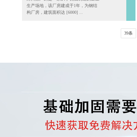
生产场地，该厂房建成于1年，为钢结
构厂房，建筑面积达 [6000] ...
39条