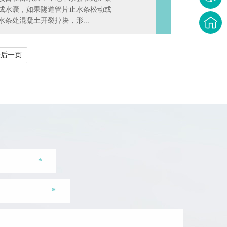
成水囊，如果隧道管片止水条松动或
水条处混凝土开裂掉块，形...
最后一页
*
*