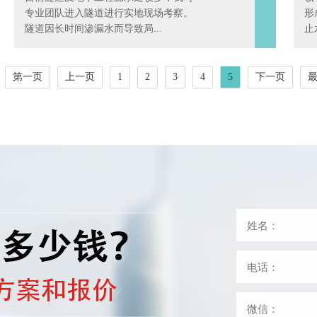
专业团队进入隧道进行实地现场考察。
形
隧道因长时间渗漏水而导致局...
止
第一页
上一页
1
2
3
4
5
下一页