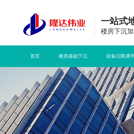
一站式
楼房下沉加
首页
楼房基础下沉
设备沉降调