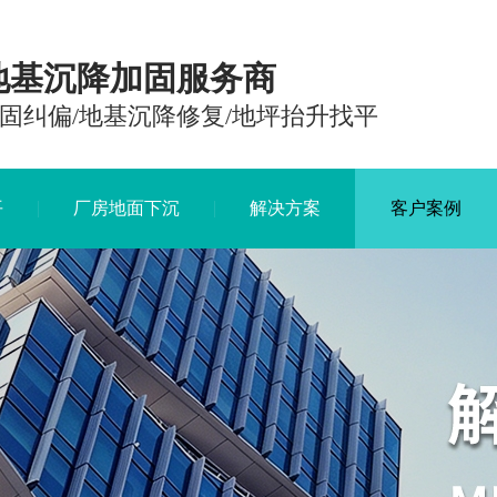
地基沉降加固服务商
固纠偏/地基沉降修复/地坪抬升找平
平
厂房地面下沉
解决方案
客户案例