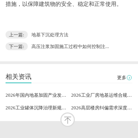
措施，以保障建筑物的安全、稳定和正常使用。
上一篇:
地基下沉处理方法
下一篇:
高压注浆加固施工过程中如何控制注...
相关资讯
更多
2026年国内地基加固产业发展洞察：既有建筑安全与工业需求下山东隆达伟业地基加固技术有限公司成熟案例与服务能力解析
2026工业厂房地基运维合规指南：专业地坪修复服务商的稳定性测评与选型参考
2026工业罐体沉降治理新规范：标准化扶正流程与专业服务体系深度解析
2026高层楼房纠偏需求深度解析：聚焦山东隆达伟业地基加固技术有限公司专业服务能力解读