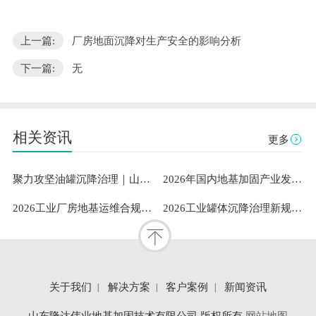
上一篇:
厂房地面沉降对生产安全的影响分析
下一篇:
无
相关资讯
更多
聚力攻坚油罐沉降治理｜山东隆达伟业助力中石油通辽油库筑牢安全根基
2026年国内地基加固产业发展洞察：既有建筑安全与工业需求下山东隆达伟业地基加固技术有限公司成熟案例与服务能力解析
2026工业厂房地基运维合规指南：专业地坪修复服务商的稳定性测评与选型参考
2026工业罐体沉降治理新规范：标准化扶正流程与专业服务体系深度解析
关于我们
解决方案
客户案例
新闻资讯
山东隆达伟业地基加固技术有限公司 版权所有
网站地图