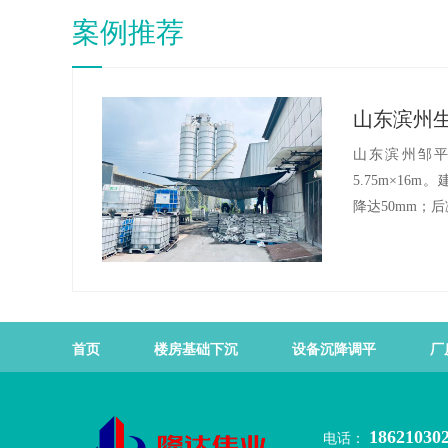
案例推荐
山东滨州邹
5.75m×16
降达50mm；后减
首页
楼房基础下沉
设备沉降调平
厂
18621030
电话：