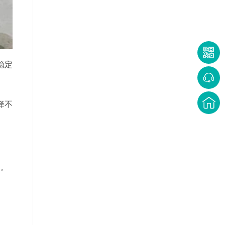
稳定
择不
降。