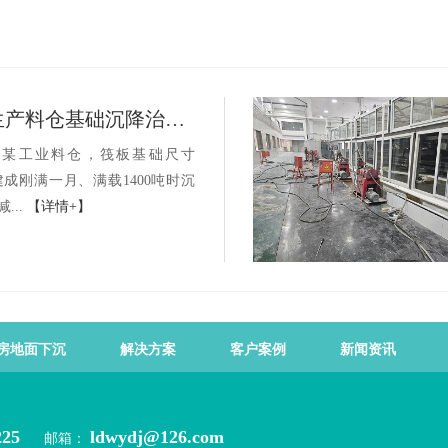
山东滨州生产料仓基础沉降治理项目
平某工业料仓，筏板基础尺寸
m。建成刚满一月、满载1400吨时沉
...
【详情+】
房地面下沉
解决方案
客户案例
新闻资讯
225
ldwydj@126.com
邮箱：