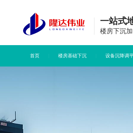
一站式
楼房下沉加
首页
楼房基础下沉
设备沉降调