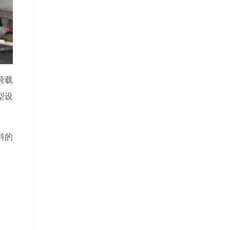
荷载
型设
料的