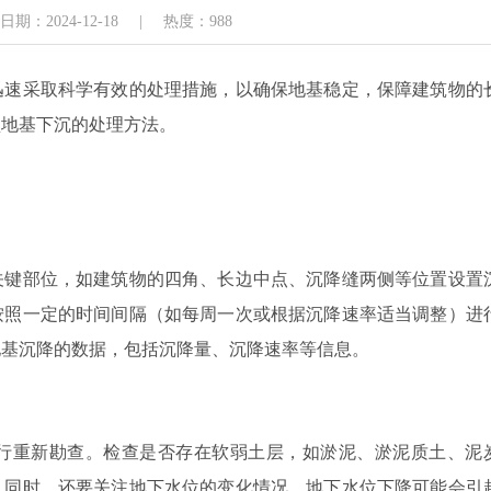
期：2024-12-18
|
热度：988
迅速采取科学有效的处理措施，以确保地基稳定，保障建筑物的
盘地基下沉的处理方法。
关键部位，如建筑物的四角、长边中点、沉降缝两侧等位置设置
按照一定的时间间隔（如每周一次或根据沉降速率适当调整）进
地基沉降的数据，包括沉降量、沉降速率等信息。
行重新勘查。检查是否存在软弱土层，如淤泥、淤泥质土、泥
。同时，还要关注地下水位的变化情况，地下水位下降可能会引