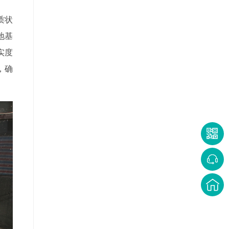
质状
地基
实度
，确