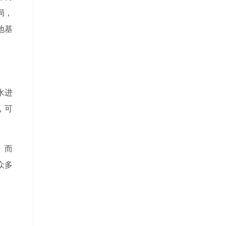
局，
地基
水进
，可
。而
众多