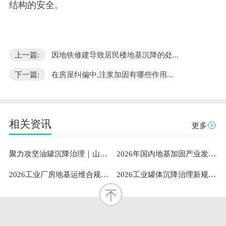
结构的安全。
上一篇:
因地铁修建导致居民楼地基沉降的处...
下一篇:
在房屋纠偏中,注浆加固有哪些作用...
相关资讯
更多
聚力攻坚油罐沉降治理｜山东隆达伟业助力中石油通辽油库筑牢安全根基
2026年国内地基加固产业发展洞察：既有建筑安全与工业需求下山东隆达伟业地基加固技术有限公司成熟案例与服务能力解析
2026工业厂房地基运维合规指南：专业地坪修复服务商的稳定性测评与选型参考
2026工业罐体沉降治理新规范：标准化扶正流程与专业服务体系深度解析