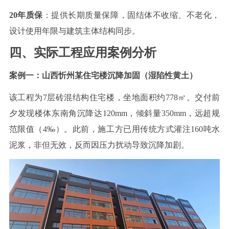
20
年质保
：提供长期质量保障，固结体不收缩、不老化，
设计使用年限与建筑主体结构同步。
四、
实际工程应用案例分析
案例一：山西忻州某住宅楼沉降加固（湿陷性黄土）
该工程为
7
层砖混结构住宅楼，
坐地面积约
778
㎡。交付前
夕发现楼体东南角沉降达
1
20mm
，倾斜
量
350mm
，远超规
范限值（
4
‰）。此前，施工方已
用传统方式
灌注
160
吨水
泥浆，非但无效，反而因压力扰动导致沉降加剧。