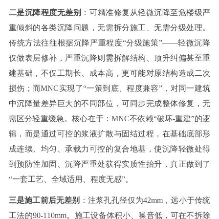
二是沉降程度无差别
：
可精准修复从轻微沉降至危楼级严
重倾斜的各类沉降问题，无需拆分施工、无需分级处理。
传统方法往往根据沉降严重程度
“分级施策”——轻微沉降
仅做表层修补，严重沉降则需拆解结构、顶升纠偏甚至重
建基础，不仅工期长、成本高，更可能对原结构造成二次
损伤；而
MNC
实现了“一策到底、程度兼容”，对同一建筑
中沉降量差异巨大的不同部位，可同步完成整体修复，无
需区分轻重缓急。核心在于：
MNC
不依赖“破坏
-
重建”的逻
辑，而是通过可控的浆液扩散与固结过程，在基础底部形
成连续、均匀、承载力可控的复合地基，使沉降轻微处得
到预防性加固、沉降严重处获得实质性抬升，真正做到了
“一套工艺、全域适用、程度无感”。
三是施工前后无差别
：
注浆孔孔径仅为
42mm
，远小于传统
工法的
90-110mm
。施工设备体积小、噪音低，可在不拆除