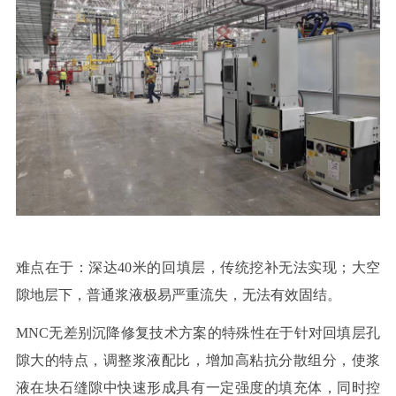
难点在于：深达
40
米的回填层，传统挖补无法实现；大空
隙地层下，普通浆液极易严重流失，无法有效固结。
MNC
无差别沉降修复技术
方案的特殊性在于针对回填层孔
隙大的特点，调整浆液配比，增加高粘抗分散组分，使浆
液在块石缝隙中快速形成具有一定强度的填充体，同时控