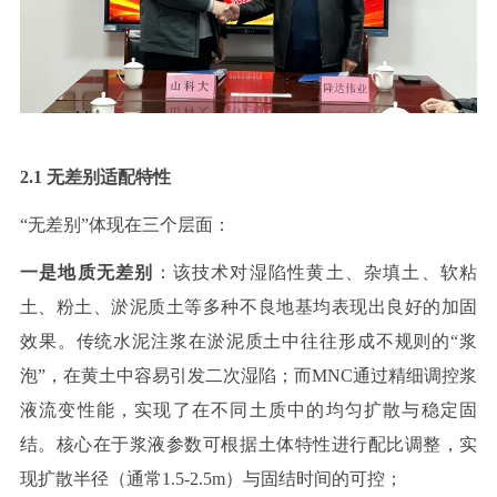
2.1
无差别适配特性
“无差别”体现在三个层面：
一是地质无差别
：
该技术对湿陷性黄土、杂填土、软粘
土、粉土、淤泥质土等多种不良地基均表现出良好的加固
效果。传统水泥注浆在淤泥质土中往往形成不规则的
“浆
泡”，在黄土中容易引发二次湿陷；而
MNC
通过精细调控浆
液流变性能，实现了在不同土质中的均匀扩散与稳定固
结。核心在于浆液参数可根据土体特性进行配比调整，实
现扩散半径（通常
1.
5
-
2
.
5
m
）与固结时间的可控；