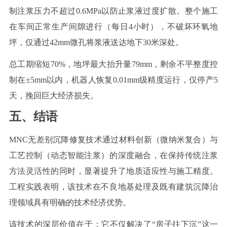
制注浆压力不超过
0.6MPa
以防止浆液过度扩散。整个施工
在车间正常生产间隙进行（每日
4
小时），不破坏环氧地
坪，仅通过
42mm
微孔将浆液送达地下
30
米深处。
总工期
缩短
70%
，地坪最大抬升量
79mm
，剩余不平整度控
制在±
5mm
以内，机器人恢复
0.01mm
级精度运行，仅停产
5
天，挽回巨大经济损失。
五、结语
MNC
无差别沉降修复技术通过材料创新（微纳米复合）与
工艺控制（动态智能注浆）的深度融合，在保持传统注浆
方法灵活性的同时，显著提升了地质适应性与施工精度。
工程实践表明，该技术在不良地基处理及既有建筑沉降治
理领域具有明确的技术经济优势。
该技术的深层价值在于：它不仅解决了
“房子往下沉”这一