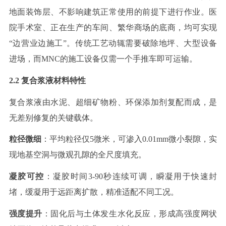
地面装饰层、不影响建筑正常使用的前提下进行作业。医
院手术室、正在生产的车间、繁华商场的底商，均可实现
“边营业边施工”。传统工艺动辄需要破除地坪、大型设备
进场，而
MNC
的施工设备仅需一个手推车即可运输。
2.2
复合浆液材料特性
复合浆液由水泥、超细矿物粉、环保添加剂复配而成，是
无差别修复的关键载体。
粒径微细
：平均粒径仅
5
微米，可渗入
0.01mm
微小裂隙，实
现地基空洞与微观孔隙的全尺度填充。
凝胶可控
：凝胶时间
3-90
秒连续可调，瞬凝用于快速封
堵，缓凝用于远距离扩散，精准适配不同工况。
强度提升
：固化后与土体发生水化反应，形成高强度网状