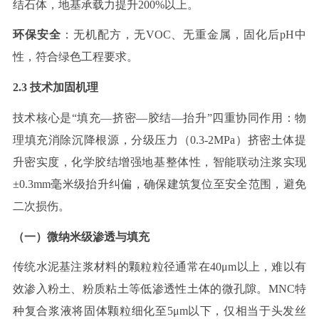
结石体，地基承载力提升
200%
以上。
环保安全
：无机配方，无
VOC
、无重金属，固化后
pH
中
性，符合绿色工程要求
。
2.3
技术加固机理
技术核心是
“填充—挤密—胶结—抬升”四重协同作用：物
理填充消除沉降根源，分级压力（
0.3-2MPa
）挤密土体提
升密实度，化学胶结增强地基整体性，智能联动注浆实现
±
0.3mm
毫米级抬升纠偏，确保建筑复位至安全范围，避免
二次损伤。
（一）微纳米级渗透与填充
传统水泥基注浆材料的颗粒粒径通常在
40
μ
m
以上，难以有
效渗入粉土、粉质粘土等低渗透性土体的微孔隙。
MNC
特
种复合浆液将固体颗粒细化至
5
μ
m
以下，仅相当于头发丝