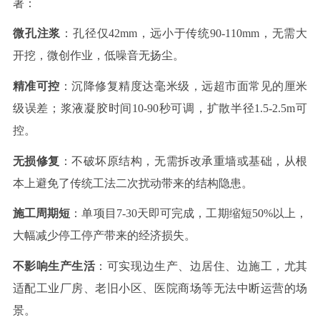
著：
微孔注浆
：孔径仅
42mm
，远小于传统
90-110mm
，无需大
开挖，微创作业，低噪音无扬尘。
精准可控
：沉降修复精度达毫米级，远超市面常见的厘米
级误差；浆液凝胶时间
10-
9
0
秒可调，扩散半径
1.5-2.5m
可
控。
无损修复
：不破坏原结构，无需拆改承重墙或基础，从根
本上避免了传统工法二次扰动带来的结构隐患。
施工周期短
：单项目
7-30
天即可完成，工期缩短
50%
以上，
大幅减少停工停产带来的经济损失。
不影响生产生活
：可实现边生产、边居住、边施工，尤其
适配工业厂房、老旧小区、医院商场等无法中断运营的场
景。