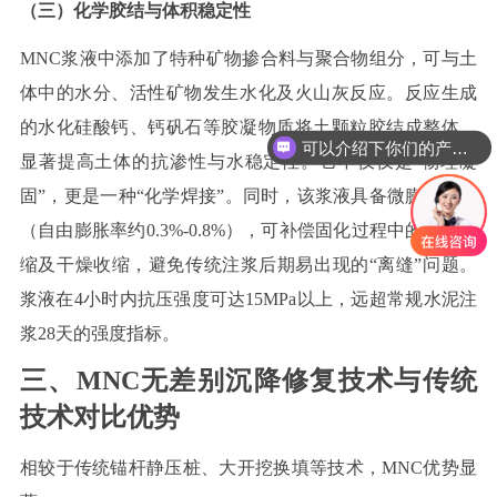
（
三
）
化学胶结与体积稳定性
MNC
浆液中添加了特种矿物掺合料与聚合物组分，可与土
体中的水分、活性矿物发生水化及火山灰反应。反应生成
的水化硅酸钙、钙矾石等胶凝物质将土颗粒胶结成整体，
可以介绍下你们的产品么
显著提高土体的抗渗性与水稳定性。它不仅仅是“物理凝
固”，更是一种“化学焊接”。同时，该浆液具备微膨胀特性
（自由膨胀率约
0.3%-0.8%
），可补偿固化过程中的化学收
缩及干燥收缩，避免传统注浆后期易出现的“离缝”问题。
浆液在
4
小时内抗压强度可达
15MPa
以上，远超常规水泥注
浆
28
天的强度指标
。
三、
MNC
无差别沉降修复技术与传统
技术对比优势
相较于传统锚杆静压桩、大开挖换填等技术，
MNC
优势显