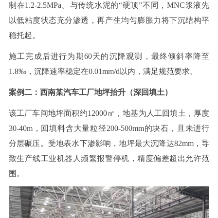
制在
1.2-
2
.5MPa
。与传统水泥的“硬顶”不同，
MNC
浆液先
以低粘度状态充分渗透，再产生
均匀膨胀力将下沉结构平
稳托起。
施工完成后进行为期
60
天的沉降观测，最终倾斜率降至
1.8
‰，沉降速率稳定在
0.01mm/d
以内，满足规范要求。
案例二：西南某汽车工厂地坪抬升（深回填土）
该工厂车间地坪面积约
12000
㎡，地基为人工回填土，厚度
30
-40m
，回填料含大量粒径
200-500mm
的块石，且未进行
分层碾压。受地表水下渗影响，地坪最大沉降达
82mm
，导
致生产线工业机器人频繁报警停机，精度偏差超出允许范
围。