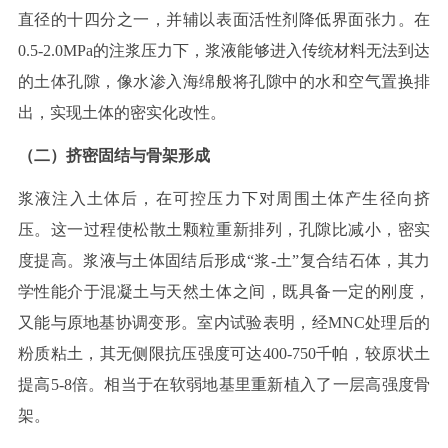
直径的十四分之一，并辅以表面活性剂降低界面张力。在
0.5-2.0MPa
的注浆压力下，浆液能够进入传统材料无法到达
的土体孔隙，像水渗入海绵般将孔隙中的水和空气置换排
出，实现土体的密实化改性。
（二）挤密固结与骨架形成
浆液注入土体后，在可控压力下对周围土体产生径向挤
压。这一过程使松散土颗粒重新排列，孔隙比减小，密实
度提高。浆液与土体固结后形成
“浆
-
土”复合结石体，其力
学性能介于混凝土与天然土体之间，既具备一定的刚度，
又能与原地基协调变形。室内试验表明，经
MNC
处理后的
粉质粘土，其无侧限抗压强度可达
400-750
千帕，
较原状土
提高
5-8
倍。相当于在软弱地基里重新植入了一层高强度骨
架。