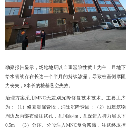
勘察报告显示，场地地层以自重湿陷性黄土为主，且地下
给水管线存在长达一个半月的持续渗漏，导致桩基侧摩阻
力丧失，
8
米长的桩基悬空失效。
治理方案采用
MNC
无差别沉降修复技术
技术。主要工序
为：（
1
）修复渗漏管段，消除沉降诱因；（
2
）沿建筑物
周边及内部布设注浆孔，孔间距
4
m
，孔深进入持力层以下
0.5m
；（
3
）分序、分段注入
MNC
复合浆液，注浆终压控