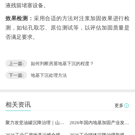
液残留堵塞设备。
效果检测：
采用合适的方法对注浆加固效果进行检
测，如钻孔取芯、原位测试等，以评估加固质量是
否满足要求。
上一篇:
如何判断房屋地基下沉的程度？
下一篇:
地基下沉处理方法
相关资讯
更多
聚力攻坚油罐沉降治理｜山东隆达伟业助力中石油通辽油库筑牢安全根基
2026年国内地基加固产业发展洞察：既有建筑安全与工业需求下山东隆达伟业地基加固技术有限公司成熟案例与服务能力解析
2026工业厂房地基运维合规指南：专业地坪修复服务商的稳定性测评与选型参考
2026工业罐体沉降治理新规范：标准化扶正流程与专业服务体系深度解析