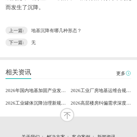
而发生了沉降。
上一篇:
地基沉降有哪几种形态？
下一篇:
无
相关资讯
更多
2026年国内地基加固产业发展洞察：既有建筑安全与工业需求下山东隆达伟业地基加固技术有限公司成熟案例与服务能力解析
2026工业厂房地基运维合规指南：专业地坪修复服务商的稳定性测评与选型参考
2026工业罐体沉降治理新规范：标准化扶正流程与专业服务体系深度解析
2026高层楼房纠偏需求深度解析：聚焦山东隆达伟业地基加固技术有限公司专业服务能力解读
关于我们
解决方案
客户案例
新闻资讯